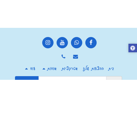
בית
ההצעות שלנו
אטרקציות
אודות
עוד
הירשם
זכויות יוצרים © 2026 כל הזכויות שמורות -
מרכז צ'יף העשבים חוויה