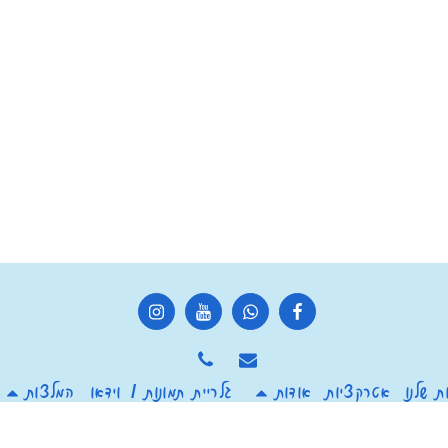
 שלנו
אטרקציות
אודות
גלריית תמונות / וידאו
המלצות