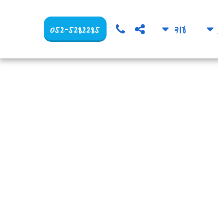
052-5282285
עוד