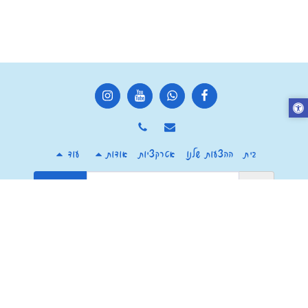
בית
ההצעות שלנו
אטרקציות
אודות
עוד
הירשם
זכויות יוצרים © 2026 כל הזכויות שמורות -
מרכז צ'יף העשבים חוויה