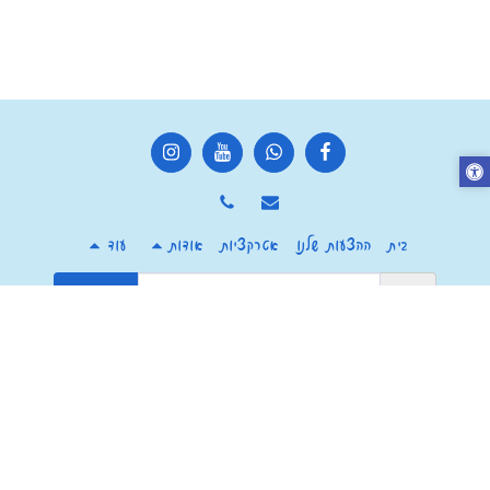
בית
ההצעות שלנו
אטרקציות
אודות
עוד
הירשם
זכויות יוצרים © 2026 כל הזכויות שמורות -
מרכז צ'יף העשבים חוויה