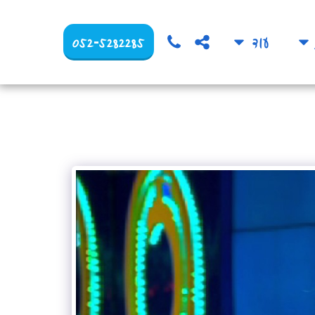
052-5282285
עוד