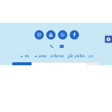
בית
ההצעות שלנו
אטרקציות
אודות
עוד
הירשם
זכויות יוצרים © 2026 כל הזכויות שמורות -
מרכז צ'יף העשבים חוויה