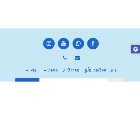
בית
ההצעות שלנו
אטרקציות
אודות
עוד
הירשם
זכויות יוצרים © 2026 כל הזכויות שמורות -
מרכז צ'יף העשבים חוויה